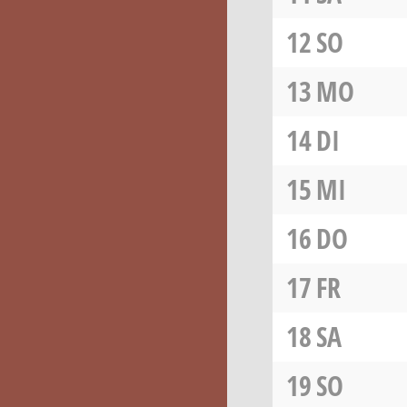
12
SO
13
MO
14
DI
15
MI
16
DO
17
FR
18
SA
19
SO