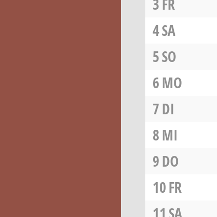
3
FR
4
SA
5
SO
6
MO
7
DI
8
MI
9
DO
10
FR
11
SA