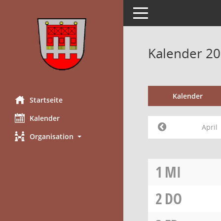
Toggle navigation
Kalender 20
Kalender
Startseite
Kalender
April
Organisation
1
MI
2
DO