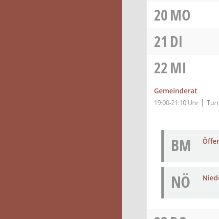
20
MO
21
DI
22
MI
Gemeinderat
19:00-21:10 Uhr
Tur
BM
Öffe
NÖ
Niede