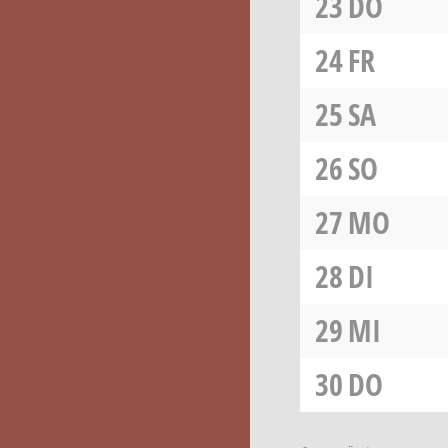
23
DO
24
FR
25
SA
26
SO
27
MO
28
DI
29
MI
30
DO