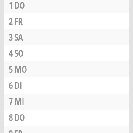
1
DO
2
FR
3
SA
4
SO
5
MO
6
DI
7
MI
8
DO