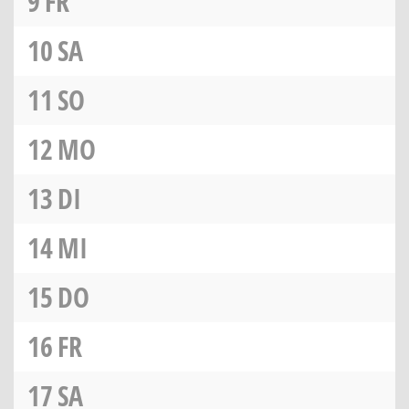
9
FR
10
SA
11
SO
12
MO
13
DI
14
MI
15
DO
16
FR
17
SA