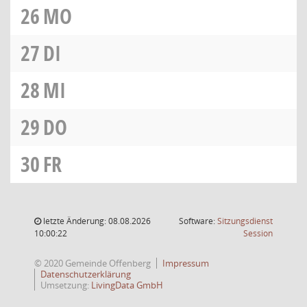
26
MO
27
DI
28
MI
29
DO
30
FR
letzte Änderung: 08.08.2026
Software:
Sitzungsdienst
(Wird in
10:00:22
Session
© 2020 Gemeinde Offenberg
Impressum
Datenschutzerklärung
Umsetzung:
LivingData GmbH