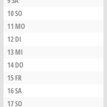
9
SA
10
SO
11
MO
12
DI
13
MI
14
DO
15
FR
16
SA
17
SO