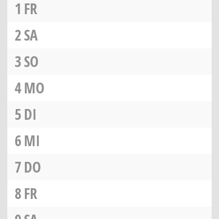
1
FR
2
SA
3
SO
4
MO
5
DI
6
MI
7
DO
8
FR