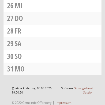
26
MI
27
DO
28
FR
29
SA
30
SO
31
MO
letzte Änderung: 05.08.2026
Software:
Sitzungsdienst
(Wird in
19:00:20
Session
© 2020 Gemeinde Offenberg
Impressum