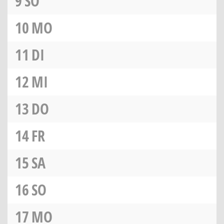
9
SO
10
MO
11
DI
12
MI
13
DO
14
FR
15
SA
16
SO
17
MO