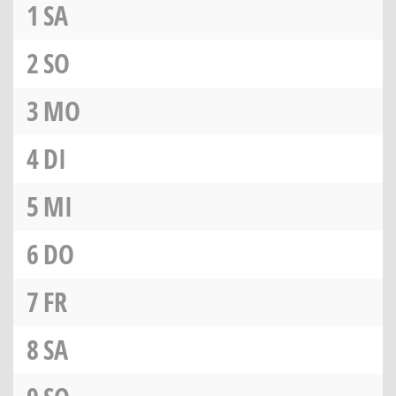
1
SA
2
SO
3
MO
4
DI
5
MI
6
DO
7
FR
8
SA