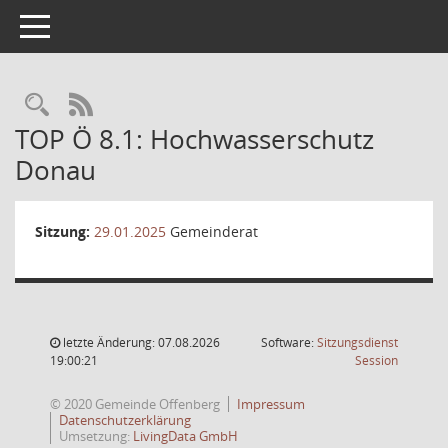
Toggle navigation
RSS-Feed
TOP Ö 8.1: Hochwasserschutz
Donau
Sitzung:
29.01.2025
Gemeinderat
letzte Änderung: 07.08.2026
Software:
Sitzungsdienst
(Wird in
19:00:21
Session
© 2020 Gemeinde Offenberg
Impressum
Datenschutzerklärung
Umsetzung:
LivingData GmbH